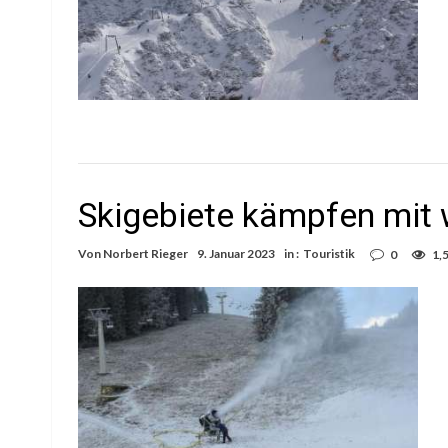
Skigebiete kämpfen mit
Von
Norbert Rieger
9. Januar 2023
in :
Touristik
0
1,