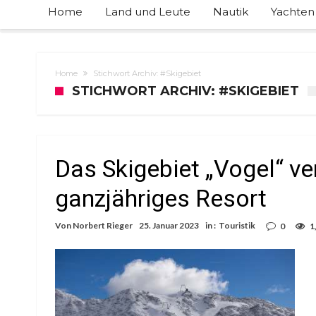
Home
Land und Leute
Nautik
Yachten
Home
Stichwort Archiv: #Skigebiet
STICHWORT ARCHIV: #SKIGEBIET
Das Skigebiet „Vogel“ ve
ganzjähriges Resort
Von
Norbert Rieger
25. Januar 2023
in :
Touristik
0
1