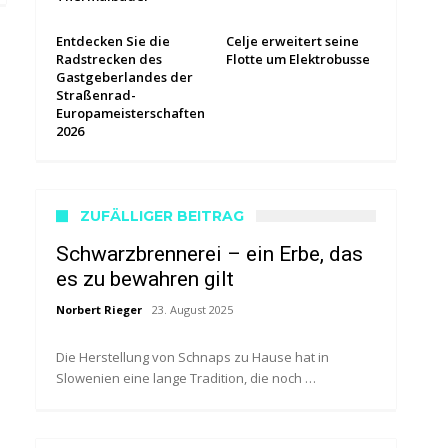
Entdecken Sie die
Celje erweitert seine
Radstrecken des
Flotte um Elektrobusse
Gastgeberlandes der
Straßenrad-
Europameisterschaften
2026
ZUFÄLLIGER BEITRAG
Schwarzbrennerei – ein Erbe, das
es zu bewahren gilt
Norbert Rieger
23. August 2025
Die Herstellung von Schnaps zu Hause hat in
Slowenien eine lange Tradition, die noch …