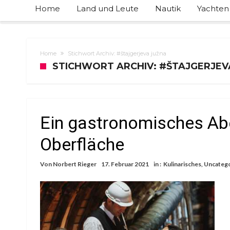
Home
Land und Leute
Nautik
Yachten
Home
Stichwort Archiv: #štajgerjeva južna
STICHWORT ARCHIV: #ŠTAJGERJEV
Ein gastronomisches Abe
Oberfläche
Von
Norbert Rieger
17. Februar 2021
in :
Kulinarisches
,
Uncateg