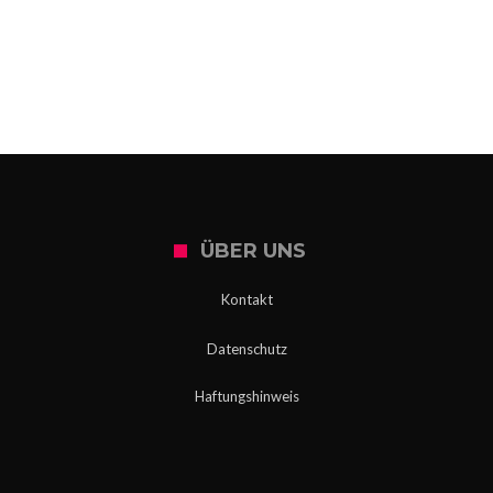
SERVICE
Wo kann ich mich in Slowenien testen
lassen?
ÜBER UNS
Kontakt
Datenschutz
Haftungshinweis