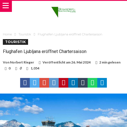
Home
Touristik
Flughafen Ljubljana eröffnet Chartersaison
TOURISTIK
Flughafen Ljubljana eröffnet Chartersaison
Von
Norbert Rieger
Veröffentlicht am
26. Mai 2024
2 min gelesen
0
0
1,054