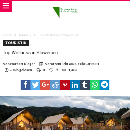
Home
Touristik
Top Wellness in Slowenien
TOURISTIK
Top Wellness in Slowenien
Von
Norbert Rieger
Veröffentlicht am
6. Februar 2021
6 min gelesen
0
0
1,483