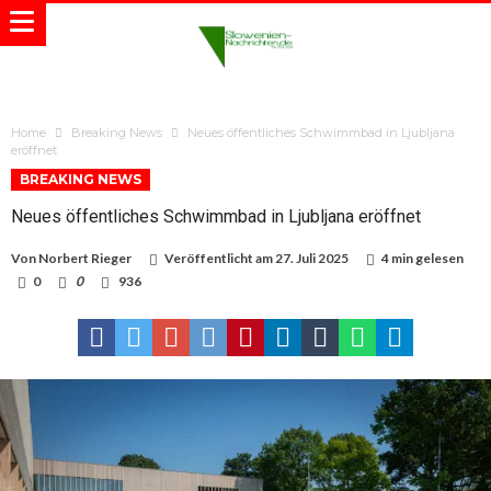
Home
Breaking News
Neues öffentliches Schwimmbad in Ljubljana
eröffnet
BREAKING NEWS
Neues öffentliches Schwimmbad in Ljubljana eröffnet
Von
Norbert Rieger
Veröffentlicht am
27. Juli 2025
4 min gelesen
0
0
936