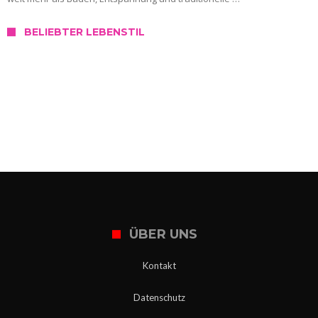
BELIEBTER LEBENSTIL
SERVICE
Wo kann ich mich in Slowenien testen
lassen?
ÜBER UNS
Kontakt
Datenschutz