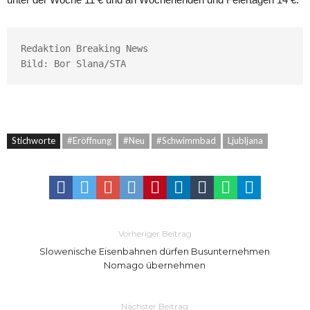
Redaktion Breaking News

Bild: Bor Slana/STA
Stichworte
#Eröffnung
#Neu
#Schwimmbad
Ljubljana
Vorheriger Beitrag
Slowenische Eisenbahnen dürfen Busunternehmen
Nomago übernehmen
Nächster Beitrag