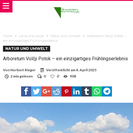
Home
Land und Leute
Natur und Umwelt
Arboretum Volčji Potok –
ein einzigartiges Frühlingserlebnis
NATUR UND UMWELT
Arboretum Volčji Potok – ein einzigartiges Frühlingserlebnis
Von
Norbert Rieger
Veröffentlicht am
4. April 2025
2 min gelesen
0
0
908