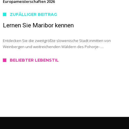
Europameisterschaften 2026
ZUFÄLLIGER BEITRAG
Lernen Sie Maribor kennen
Entdecken Sie die zweitgrößte slowenische Stadt inmitten von
Weinbergen und weitreichenden Wäldern des Pohorje- …
BELIEBTER LEBENSTIL
SERVICE
Wo kann ich mich in Slowenien testen
lassen?