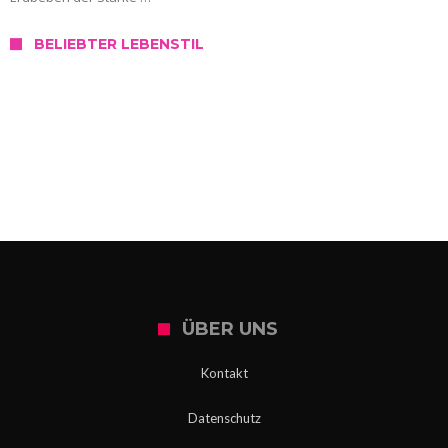
BELIEBTER LEBENSTIL
SERVICE
Wo kann ich mich in Slowenien testen
lassen?
ÜBER UNS
Kontakt
Datenschutz