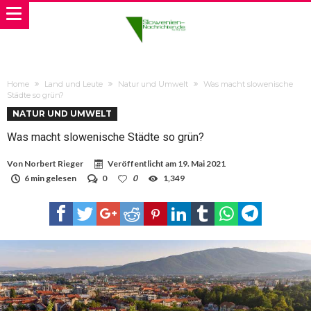
Home
Land und Leute
Natur und Umwelt
Was macht slowenische
Städte so grün?
NATUR UND UMWELT
Was macht slowenische Städte so grün?
Von
Norbert Rieger
Veröffentlicht am
19. Mai 2021
6 min gelesen
0
0
1,349