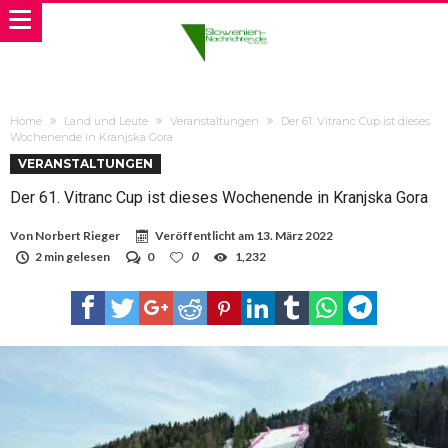
Home
Land und Leute
Veranstaltungen
Der 61. Vitranc Cup ist dieses
Wochenende in Kranjska Gora
VERANSTALTUNGEN
Der 61. Vitranc Cup ist dieses Wochenende in Kranjska Gora
Von
Norbert Rieger
Veröffentlicht am
13. März 2022
2 min gelesen
0
0
1,232