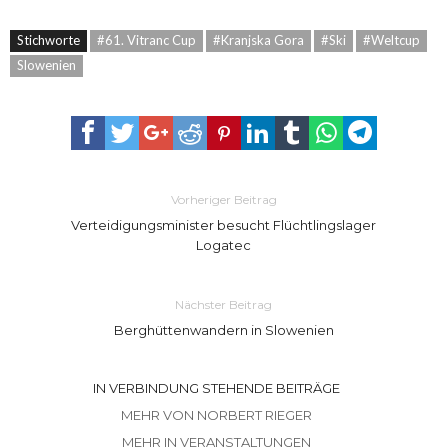
Stichworte
#61. Vitranc Cup
#Kranjska Gora
#Ski
#Weltcup
Slowenien
Vorheriger Beitrag
Verteidigungsminister besucht Flüchtlingslager
Logatec
Nächster Beitrag
Berghüttenwandern in Slowenien
IN VERBINDUNG STEHENDE BEITRÄGE
MEHR VON NORBERT RIEGER
MEHR IN VERANSTALTUNGEN