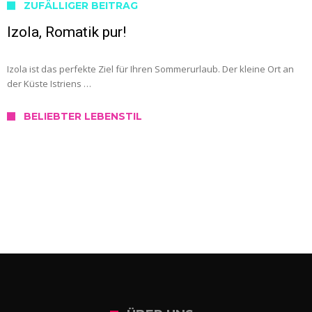
ZUFÄLLIGER BEITRAG
Izola, Romatik pur!
Izola ist das perfekte Ziel für Ihren Sommerurlaub. Der kleine Ort an
der Küste Istriens …
BELIEBTER LEBENSTIL
SERVICE
Wo kann ich mich in Slowenien testen
lassen?