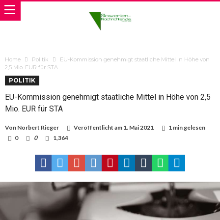
Home
Politik
EU-Kommission genehmigt staatliche Mittel in Höhe von
2,5 Mio. EUR für STA
POLITIK
EU-Kommission genehmigt staatliche Mittel in Höhe von 2,5
Mio. EUR für STA
Von
Norbert Rieger
Veröffentlicht am
1. Mai 2021
1 min gelesen
0
0
1,364