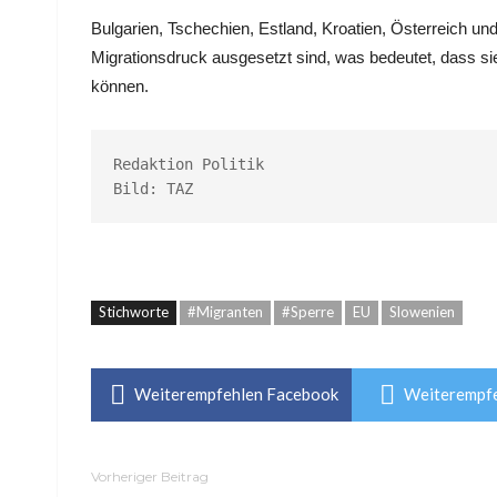
Bulgarien, Tschechien, Estland, Kroatien, Österreich un
Migrationsdruck ausgesetzt sind, was bedeutet, dass s
können.
Redaktion Politik

Bild: TAZ
Stichworte
#Migranten
#Sperre
EU
Slowenien
Weiterempfehlen Facebook
Weiterempfe
Vorheriger Beitrag