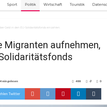
Sport
Politik
Wirtschaft
Touristik
Datensc
r Geld in den EU-Solidaritätsfonds einzahlen.
e Migranten aufnehmen,
Solidaritätsfonds
4 min gelesen
488
0
0
hlen Twitter