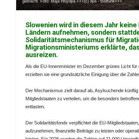
gebracht. Foto: Maja Hitij/dpa +++(c) dpa - Bildfunk+++
Slowenien wird in diesem Jahr keine
Ländern aufnehmen, sondern stattdes
Solidaritätsmechanismus für Migrati
Migrationsministeriums erklärte, das
ausreizen.
Als die EU-Innenminister im Dezember grünes Licht für
erzielten sie eine grundsätzliche Einigung über die Zahle
Der Mechanismus zielt darauf ab, Asylsuchende künftig 
Mitgliedstaaten zu verteilen, um die besonders betroffe
entlasten.
Der Solidaritätsfonds verpflichtet die EU-Mitgliedstaate
aufzunehmen, finanzielle Beiträge zu leisten oder opera
leisten. Für 2026 wurden die Zahlen auf 21.000 Umsied