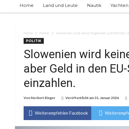
Home
Land und Leute
Nautik
Yachten
Home
Politik
Slowenien wird keine Migranten aufnehmen, abe
POLITIK
Slowenien wird kein
aber Geld in den EU-
einzahlen.
Von
Norbert Rieger
Veröffentlicht am
31. Januar 2026
Weiterempfehlen Facebook
Weiterempfe