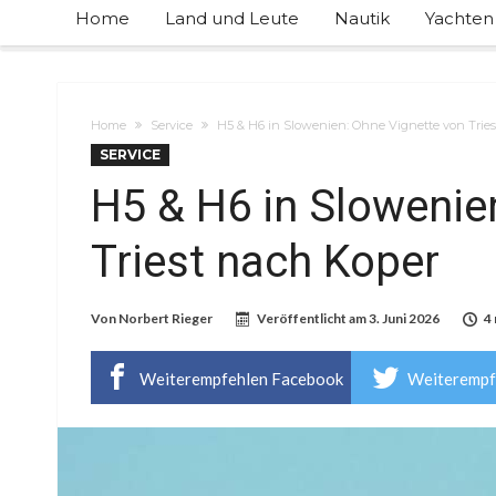
Home
Land und Leute
Nautik
Yachten
Home
Service
H5 & H6 in Slowenien: Ohne Vignette von Trie
SERVICE
H5 & H6 in Slowenie
Triest nach Koper
Von
Norbert Rieger
Veröffentlicht am
3. Juni 2026
4
Weiterempfehlen Facebook
Weiterempf