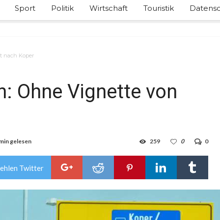
Sport
Politik
Wirtschaft
Touristik
Datensc
st nach Koper
n: Ohne Vignette von
 min gelesen
259
0
0
ehlen Twitter