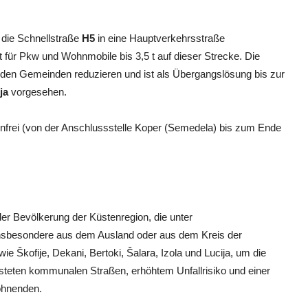
 die Schnellstraße
H5
in eine Hauptverkehrsstraße
t für Pkw und Wohnmobile bis 3,5 t auf dieser Strecke. Die
den Gemeinden reduzieren und ist als Übergangslösung bis zur
ja
vorgesehen.
tenfrei (von der Anschlussstelle Koper (Semedela) bis zum Ende
der Bevölkerung der Küstenregion, die unter
, insbesondere aus dem Ausland oder aus dem Kreis der
ie Škofije, Dekani, Bertoki, Šalara, Izola und Lucija, um die
asteten kommunalen Straßen, erhöhtem Unfallrisiko und einer
ohnenden.