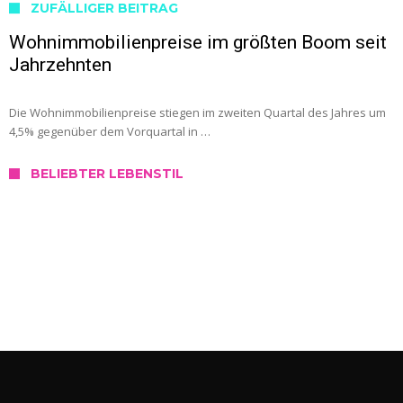
ZUFÄLLIGER BEITRAG
Wohnimmobilienpreise im größten Boom seit
Jahrzehnten
Die Wohnimmobilienpreise stiegen im zweiten Quartal des Jahres um
4,5% gegenüber dem Vorquartal in …
BELIEBTER LEBENSTIL
SERVICE
Wo kann ich mich in Slowenien testen
lassen?