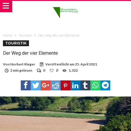
Home
Touristik
Der Weg der vier Elemente
TOURISTIK
Der Weg der vier Elemente
Von
Norbert Rieger
Veröffentlicht am
25. April 2021
2 min gelesen
0
0
1,322