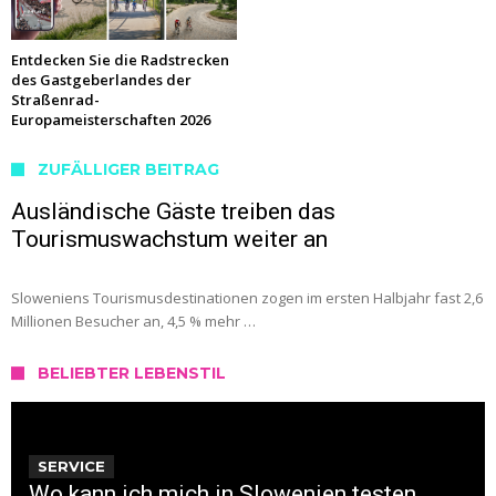
Entdecken Sie die Radstrecken
des Gastgeberlandes der
Straßenrad-
Europameisterschaften 2026
ZUFÄLLIGER BEITRAG
Ausländische Gäste treiben das
Tourismuswachstum weiter an
Sloweniens Tourismusdestinationen zogen im ersten Halbjahr fast 2,6
Millionen Besucher an, 4,5 % mehr …
BELIEBTER LEBENSTIL
SERVICE
Wo kann ich mich in Slowenien testen