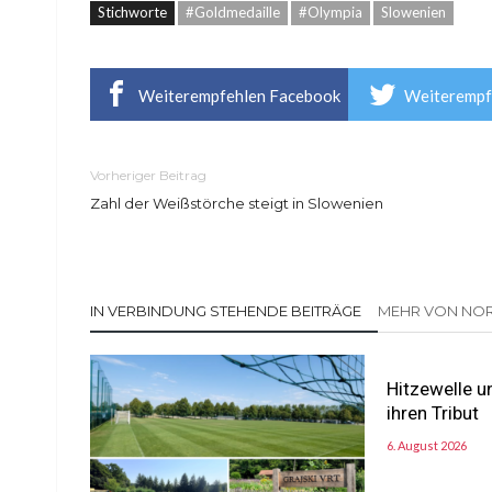
Stichworte
#Goldmedaille
#Olympia
Slowenien
Weiterempfehlen Facebook
Weiterempf
Vorheriger Beitrag
Zahl der Weißstörche steigt in Slowenien
IN VERBINDUNG STEHENDE BEITRÄGE
MEHR VON NOR
Hitzewelle u
ihren Tribut
6. August 2026