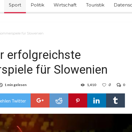
Sport
Politik
Wirtschaft
Touristik
Datensc
e Sommerspiele für Slowenien
r erfolgreichste
piele für Slowenien
1 min gelesen
1,410
0
0
ehlen Twitter