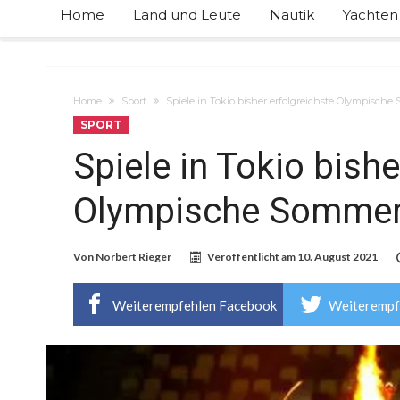
Home
Land und Leute
Nautik
Yachten
Home
Sport
Spiele in Tokio bisher erfolgreichste Olympisch
SPORT
Spiele in Tokio bishe
Olympische Sommers
Von
Norbert Rieger
Veröffentlicht am
10. August 2021
Weiterempfehlen Facebook
Weiterempf