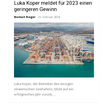
Luka Koper meldet für 2023 einen
geringeren Gewinn
Norbert Rieger
25. Februar 2024
Luka Koper, der Betreiber des einzigen
slowenischen Seehafens, blickt auf ein
erfolgreiches Jahr zurück, …