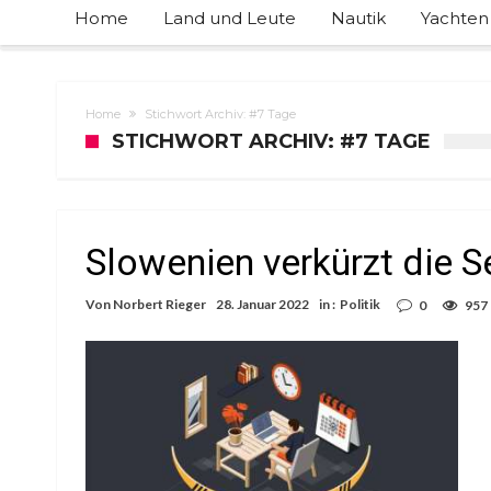
Home
Land und Leute
Nautik
Yachten
Home
Stichwort Archiv: #7 Tage
STICHWORT ARCHIV: #7 TAGE
Slowenien verkürzt die S
Von
Norbert Rieger
28. Januar 2022
in :
Politik
0
957