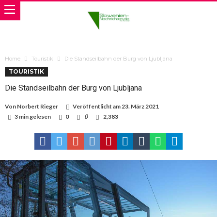
Home
Touristik
Die Standseilbahn der Burg von Ljubljana
TOURISTIK
Die Standseilbahn der Burg von Ljubljana
Von
Norbert Rieger
Veröffentlicht am
23. März 2021
3 min gelesen
0
0
2,383