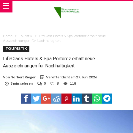
Home
Touristik
LifeClass Hotels & Spa Portorož erhält neue
Auszeichnungen für Nachhaltigkeit
TOURISTIK
LifeClass Hotels & Spa Portorož erhält neue
Auszeichnungen für Nachhaltigkeit
Von
Norbert Rieger
Veröffentlicht am
27. Juni 2026
3 min gelesen
0
0
118