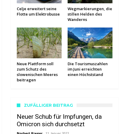
Celje erweitert seine
Wegmarkierungen, die
Flotte um Elektrobusse
stillen Helden des
Wanderns
Neue Plattform soll
Die Tourismuszahlen
zum Schutz des
im Juni erreichten
slowenischen Meeres
einen Höchststand
beitragen
ZUFÄLLIGER BEITRAG
Neuer Schub für Impfungen, da
Omicron sich durchsetzt
Norbert Rieger
11. Januar 2022