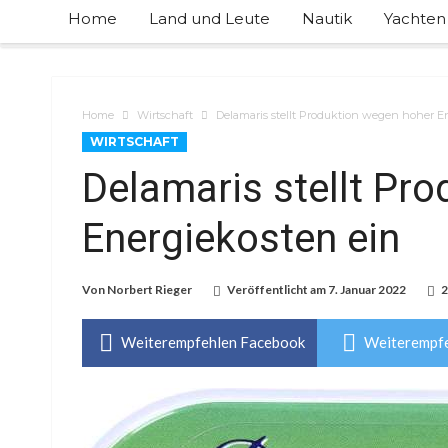
Home
Land und Leute
Nautik
Yachten
Home
Wirtschaft
Delamaris stellt Produktion wegen hoher E
WIRTSCHAFT
Delamaris stellt Pr
Energiekosten ein
Von
Norbert Rieger
Veröffentlicht am
7. Januar 2022
2
Weiterempfehlen Facebook
Weiterempfe