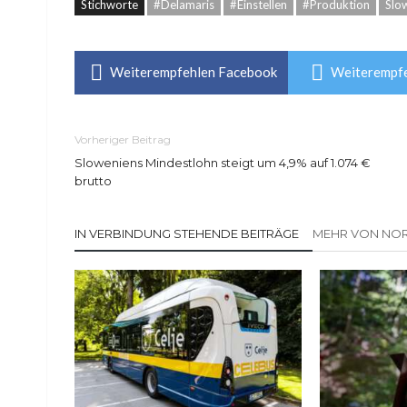
Stichworte
#Delamaris
#Einstellen
#Produktion
Slo
Weiterempfehlen Facebook
Weiterempfe
Vorheriger Beitrag
Sloweniens Mindestlohn steigt um 4,9% auf 1.074 €
brutto
IN VERBINDUNG STEHENDE BEITRÄGE
MEHR VON NOR