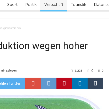
Sport
Politik
Wirtschaft
Touristik
Datensc
nergiekosten ein
oduktion wegen hoher
 min gelesen
1,221
0
0
hlen Twitter