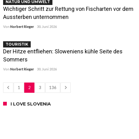
NATUR UND UMWELT
Wichtiger Schritt zur Rettung von Fischarten vor dem
Aussterben unternommen
Von
Norbert Rieger
30. Juni 2026
TOURISTIK
Der Hitze entfliehen: Sloweniens kühle Seite des
Sommers
Von
Norbert Rieger
30. Juni 2026
1
2
3
136
I LOVE SLOVENIA