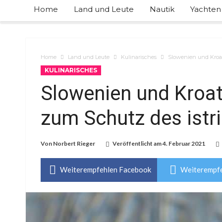
Home
Land und Leute
Nautik
Yachten
Home
Land und Leute
Kulinarisches
Slowenien und Kroat
KULINARISCHES
Slowenien und Kroati
zum Schutz des istr
Von
Norbert Rieger
Veröffentlicht am
4. Februar 2021
Weiterempfehlen Facebook
Weiterempfe