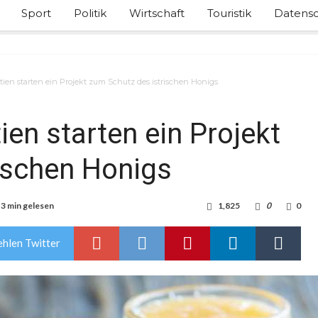
Sport
Politik
Wirtschaft
Touristik
Datensc
ien starten ein Projekt zum Schutz des istrischen Honigs
en starten ein Projekt
ischen Honigs
3 min gelesen
1,825
0
0
hlen Twitter