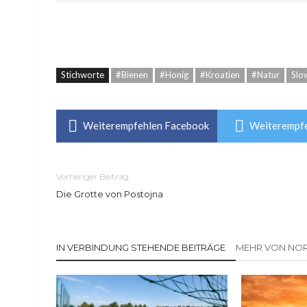
Stichworte
#Bienen
#Honig
#Kroatien
#Natur
Slo
Weiterempfehlen Facebook
Weiterempfe
Vorheriger Beitrag
Die Grotte von Postojna
IN VERBINDUNG STEHENDE BEITRÄGE
MEHR VON NOR