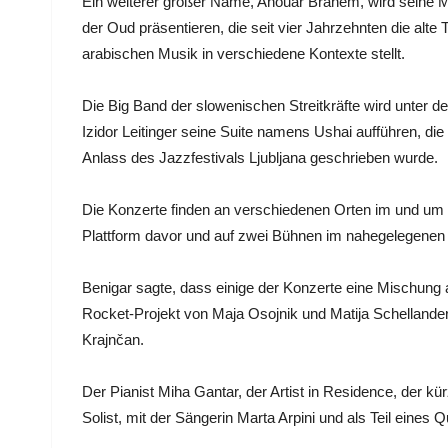
Ein weiterer großer Name, Anouar Brahem, wird seine M
der Oud präsentieren, die seit vier Jahrzehnten die alte T
arabischen Musik in verschiedene Kontexte stellt.
Die Big Band der slowenischen Streitkräfte wird unter de
Izidor Leitinger seine Suite namens Ushai aufführen, die
Anlass des Jazzfestivals Ljubljana geschrieben wurde.
Die Konzerte finden an verschiedenen Orten im und um 
Plattform davor und auf zwei Bühnen im nahegelegenen 
Benigar sagte, dass einige der Konzerte eine Mischun
Rocket-Projekt von Maja Osojnik und Matija Schellander
Krajnčan.
Der Pianist Miha Gantar, der Artist in Residence, der kü
Solist, mit der Sängerin Marta Arpini und als Teil eines Q