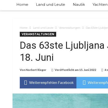
Home
Land und Leute
Nautik
Yachten
Home
Land und Leute
Veranstaltungen
Das 63ste Ljubljana
VERANSTALTUNGEN
Das 63ste Ljubljana J
18. Juni
Von
Norbert Rieger
Veröffentlicht am
15. Juni 2022
4 
Weiterempfehlen Facebook
Weiterempfe