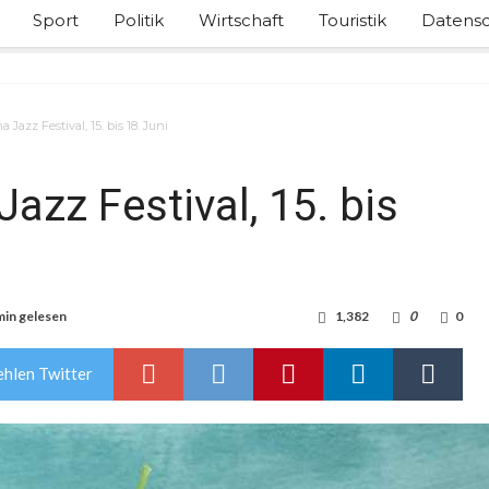
Sport
Politik
Wirtschaft
Touristik
Datensc
 Jazz Festival, 15. bis 18. Juni
azz Festival, 15. bis
min gelesen
1,382
0
0
hlen Twitter