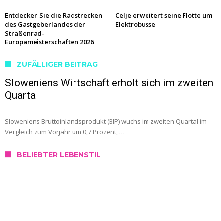
Entdecken Sie die Radstrecken
Celje erweitert seine Flotte um
des Gastgeberlandes der
Elektrobusse
Straßenrad-
Europameisterschaften 2026
ZUFÄLLIGER BEITRAG
Sloweniens Wirtschaft erholt sich im zweiten
Quartal
Sloweniens Bruttoinlandsprodukt (BIP) wuchs im zweiten Quartal im
Vergleich zum Vorjahr um 0,7 Prozent, …
BELIEBTER LEBENSTIL
SERVICE
Wo kann ich mich in Slowenien testen
lassen?