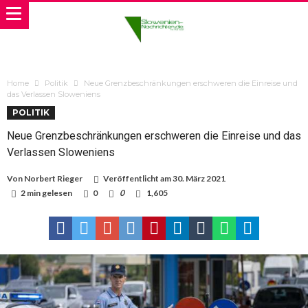
Home
Politik
Neue Grenzbeschränkungen erschweren die Einreise und
das Verlassen Sloweniens
POLITIK
Neue Grenzbeschränkungen erschweren die Einreise und das
Verlassen Sloweniens
Von
Norbert Rieger
Veröffentlicht am
30. März 2021
2 min gelesen
0
0
1,605