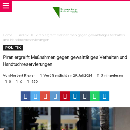
Home
Politik
Piran ergreift Maßnahmen gegen gewalttätiges Verhalten
und Handtuchreservierungen
POLITIK
Piran ergreift Maßnahmen gegen gewalttätiges Verhalten und
Handtuchreservierungen
Von
Norbert Rieger
Veröffentlicht am
29. Juli 2024
5 min gelesen
0
0
950