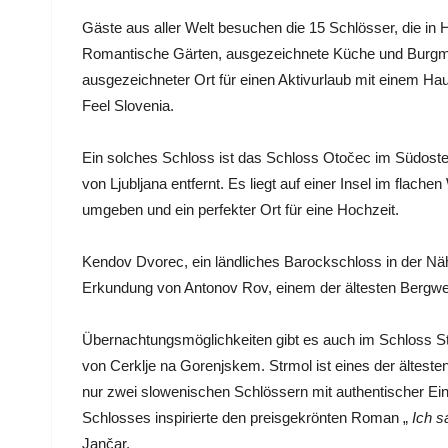
Gäste aus aller Welt besuchen die 15 Schlösser, die in
Romantische Gärten, ausgezeichnete Küche und Burgmaue
ausgezeichneter Ort für einen Aktivurlaub mit einem Ha
Feel Slovenia.
Ein solches Schloss ist das Schloss Otočec im Südost
von Ljubljana entfernt. Es liegt auf einer Insel im flac
umgeben und ein perfekter Ort für eine Hochzeit.
Kendov Dvorec, ein ländliches Barockschloss in der Nähe 
Erkundung von Antonov Rov, einem der ältesten Berg
Übernachtungsmöglichkeiten gibt es auch im Schloss S
von Cerklje na Gorenjskem. Strmol ist eines der ältest
nur zwei slowenischen Schlössern mit authentischer Ein
Schlosses inspirierte den preisgekrönten Roman „
Ich s
Jančar.