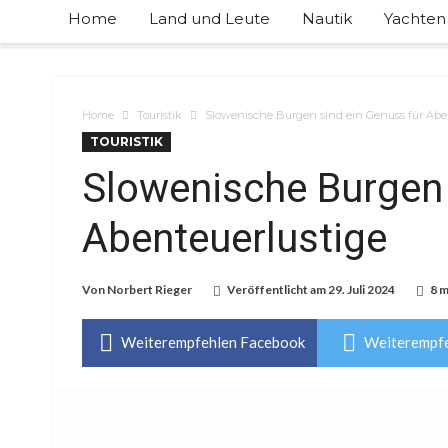
Home
Land und Leute
Nautik
Yachten
Home
Touristik
Slowenische Burgen sind ein Genuss für Abe
TOURISTIK
Slowenische Burgen 
Abenteuerlustige
Von
Norbert Rieger
Veröffentlicht am
29. Juli 2024
8 m
Weiterempfehlen Facebook
Weiterempfe