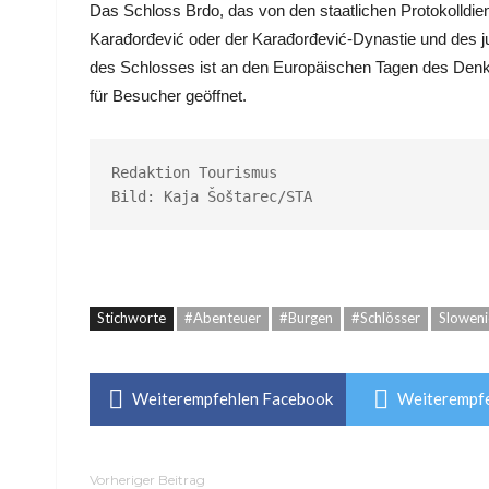
Das Schloss Brdo, das von den staatlichen Protokolldie
Karađorđević oder der Karađorđević-Dynastie und des j
des Schlosses ist an den Europäischen Tagen des Denk
für Besucher geöffnet.
Redaktion Tourismus

Bild: Kaja Šoštarec/STA
Stichworte
#Abenteuer
#Burgen
#Schlösser
Sloweni
Weiterempfehlen Facebook
Weiterempfe
Vorheriger Beitrag