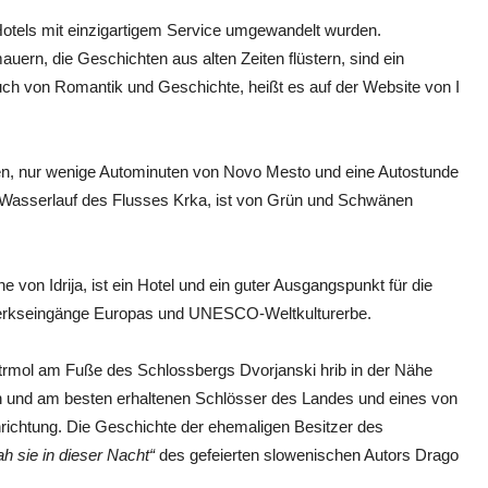
 Hotels mit einzigartigem Service umgewandelt wurden.
rn, die Geschichten aus alten Zeiten flüstern, sind ein
uch von Romantik und Geschichte, heißt es auf der Website von I
en, nur wenige Autominuten von Novo Mesto und eine Autostunde
hen Wasserlauf des Flusses Krka, ist von Grün und Schwänen
von Idrija, ist ein Hotel und ein guter Ausgangspunkt für die
werkseingänge Europas und UNESCO-Weltkulturerbe.
trmol am Fuße des Schlossbergs Dvorjanski hrib in der Nähe
en und am besten erhaltenen Schlösser des Landes und eines von
richtung. Die Geschichte der ehemaligen Besitzer des
ah sie in dieser Nacht“
des gefeierten slowenischen Autors Drago