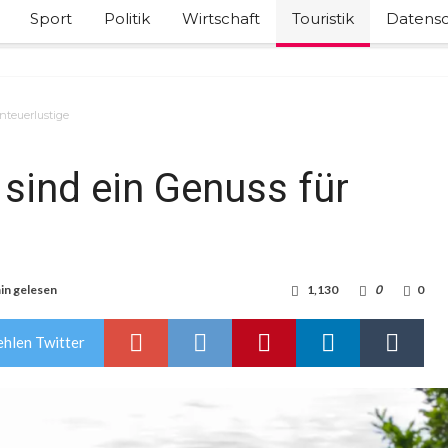
Sport
Politik
Wirtschaft
Touristik
Datensc
nteuerlustige
sind ein Genuss für
in gelesen
1,130
0
0
hlen Twitter