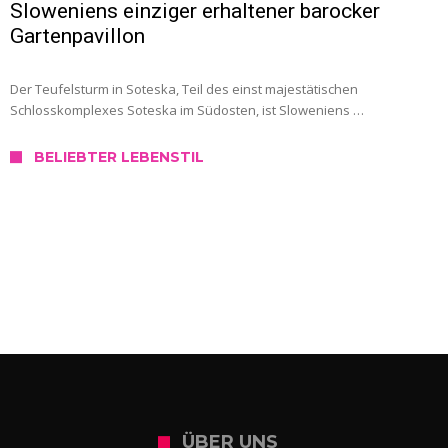
Sloweniens einziger erhaltener barocker
Gartenpavillon
Der Teufelsturm in Soteska, Teil des einst majestätischen
Schlosskomplexes Soteska im Südosten, ist Sloweniens …
BELIEBTER LEBENSTIL
SERVICE
Wo kann ich mich in Slowenien testen
lassen?
ÜBER UNS