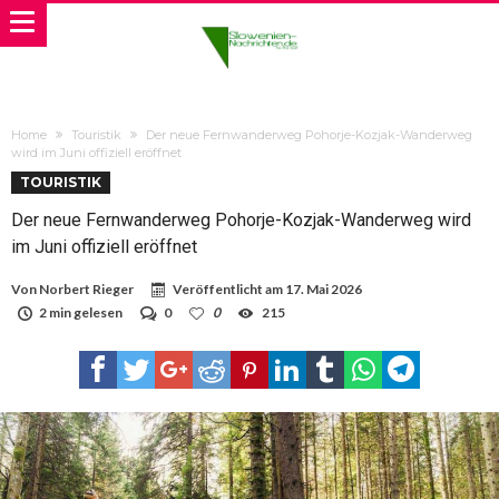
Home
Touristik
Der neue Fernwanderweg Pohorje-Kozjak-Wanderweg
wird im Juni offiziell eröffnet
TOURISTIK
Der neue Fernwanderweg Pohorje-Kozjak-Wanderweg wird
im Juni offiziell eröffnet
Von
Norbert Rieger
Veröffentlicht am
17. Mai 2026
2 min gelesen
0
0
215