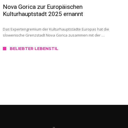
Nova Gorica zur Europäischen
Kulturhauptstadt 2025 ernannt
Das Expertengremium der Kulturhauptstädte Europas hat die
slowenische Grenzstadt Nova Gorica zusammen mit der …
BELIEBTER LEBENSTIL
SERVICE
Wo kann ich mich in Slowenien testen
lassen?