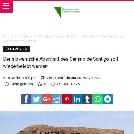
Home
Touristik
Der slowenische Abschnitt des Camino de Santigo soll
wiederbelebt werden
TOURISTIK
Der slowenische Abschnitt des Camino de Santigo soll
wiederbelebt werden
Von
Norbert Rieger
Veröffentlicht am
28. März 2022
3 min gelesen
0
0
1,326