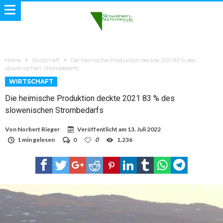
Home
Wirtschaft
Die heimische Produktion deckte 2021 83 % des
slowenischen Strombedarfs
WIRTSCHAFT
Die heimische Produktion deckte 2021 83 % des
slowenischen Strombedarfs
Von
Norbert Rieger
Veröffentlicht am
13. Juli 2022
1 min gelesen
0
0
1,236