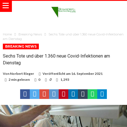
Home
Breaking News
Sechs Tote und über 1.360 neue Covid-Infektionen
am Dienstag
BREAKING NEWS
Sechs Tote und über 1.360 neue Covid-Infektionen am
Dienstag
Von
Norbert Rieger
Veröffentlicht am
16. September 2021
2 min gelesen
0
0
1,293