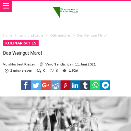
Home
Land und Leute
Kulinarisches
Das Weingut Marof
KULINARISCHES
Das Weingut Marof
Von
Norbert Rieger
Veröffentlicht am
11. Juni 2021
2 min gelesen
0
0
1,926