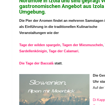
Nordmole in Izola und sind geprägt
gastronomischen Angebot aus
Izola
Umgebung.
Die Pier der Aromen findet an mehreren Samstagen 
als Einführung in die traditionellen Kulinarische
Veranstaltungen wie der
Tage der wilden spargeln
,
Tagen der Miesmuscheln
,
Sardellenkönigin
,
Tage der Calamari
,
Die Tage der Baccalà
statt
.
Die Ge
Uhr stat
Auf der 
Di Kappa