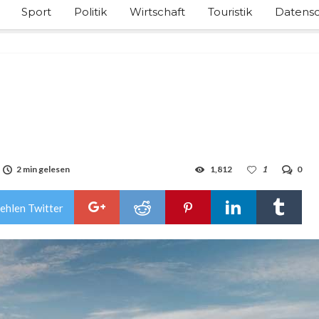
Sport
Politik
Wirtschaft
Touristik
Datensc
2 min gelesen
1,812
1
0
ehlen Twitter