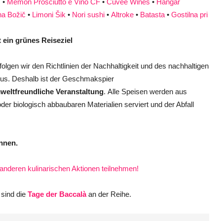
s
•
Memon Prosciutto e Vino CF
•
Cuvee Wines
•
Hangar
na Božič
•
Limoni Šik
•
Nori sushi
•
Altroke
•
Batasta
•
Gostilna pri
st ein grünes Reiseziel
 folgen wir den Richtlinien der Nachhaltigkeit und des nachhaltigen
us. Deshalb ist der Geschmakspier
weltfreundliche
Veranstaltung
. Alle Speisen werden aus
der biologisch abbaubaren Materialien serviert und der Abfall
nnen.
anderen kulinarischen Aktionen teilnehmen!
sind die
Tage der Baccalà
an der Reihe.