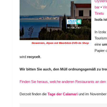
Oyster
bar
•
Vi
Tinetu
Isola i
In Izola
Tourism
Slowenien, Alpen mit Meerblick-DVD-im Shop
eine
um
Papier o
wird
recycelt
.
Wir bitten Sie auch, den Müll ordnungsgemäß zu tre
Finden Sie heraus, welche anderen Restaurants an den 
Derzeit finden die
Tage der Calamari
und im November 