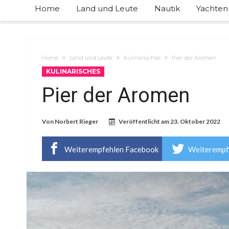
Home
Land und Leute
Nautik
Yachten
Home
Land und Leute
Kulinarisches
Pier der Aromen
KULINARISCHES
Pier der Aromen
Von
Norbert Rieger
Veröffentlicht am
23. Oktober 2022
Weiterempfehlen Facebook
Weiterempf