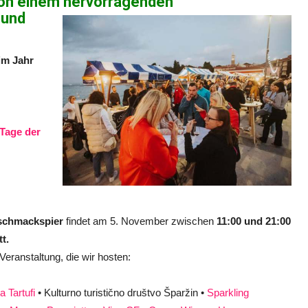
 von einem hervorragenden
 und
im Jahr
Tage der
schmackspier
findet am 5. November
zwischen
11:00 und 21:00
t.
Veranstaltung, die wir hosten:
 Tartufi
• Kulturno turistično društvo Šparžin •
Sparkling