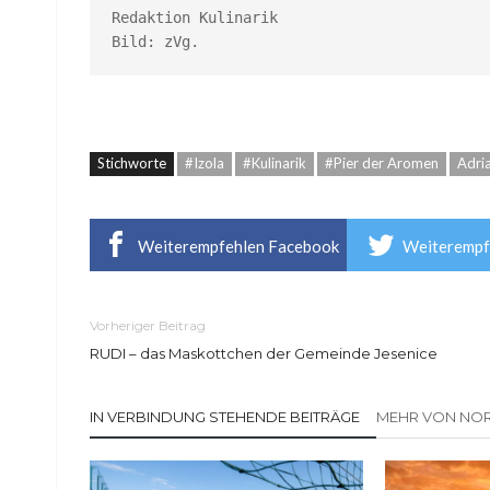
Redaktion Kulinarik

Bild: zVg.
Stichworte
#Izola
#Kulinarik
#Pier der Aromen
Adri
Weiterempfehlen Facebook
Weiterempf
Vorheriger Beitrag
RUDI – das Maskottchen der Gemeinde Jesenice
IN VERBINDUNG STEHENDE BEITRÄGE
MEHR VON NOR