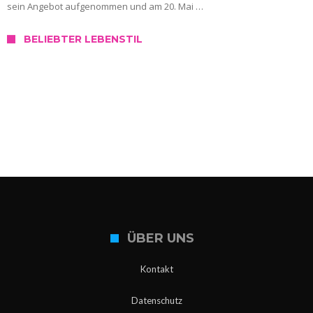
sein Angebot aufgenommen und am 20. Mai …
BELIEBTER LEBENSTIL
SERVICE
Wo kann ich mich in Slowenien testen
lassen?
ÜBER UNS
Kontakt
Datenschutz