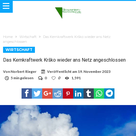
Home
Wirtschaft
Das Kernkraftwerk Krško wieder ans Netz
angeschlossen
WIRTSCHAFT
Das Kernkraftwerk Krško wieder ans Netz angeschlossen
Von
Norbert Rieger
Veröffentlicht am
19. November 2023
5 min gelesen
0
0
1,591