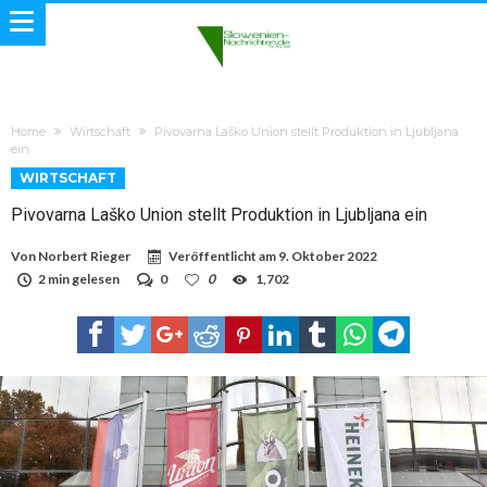
Home
Wirtschaft
Pivovarna Laško Union stellt Produktion in Ljubljana
ein
WIRTSCHAFT
Pivovarna Laško Union stellt Produktion in Ljubljana ein
Von
Norbert Rieger
Veröffentlicht am
9. Oktober 2022
2 min gelesen
0
0
1,702